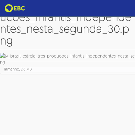
tv_brasil_estreia_tres_prod
ucoes_infantis_independe
ntes_nesta_segunda_30.p
ng
C
Tamanho: 2.6 MB
l
i
q
u
e
p
a
r
a
v
e
r