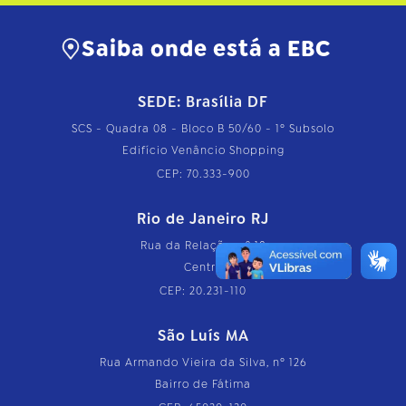
Saiba onde está a EBC
SEDE: Brasília DF
SCS - Quadra 08 - Bloco B 50/60 - 1º Subsolo
Edifício Venâncio Shopping
CEP: 70.333-900
Rio de Janeiro RJ
Rua da Relação, nº 18
Centro
CEP: 20.231-110
São Luís MA
Rua Armando Vieira da Silva, nº 126
Bairro de Fátima