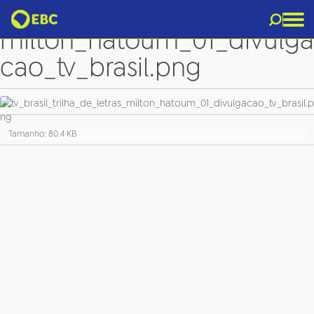
tv_brasil_trilha_de_letras_
milton_hatoum_01_divulga
cao_tv_brasil.png
C
Tamanho: 80.4 KB
l
i
q
u
e
p
a
r
a
v
e
r
a
i
m