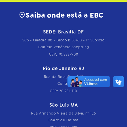
Saiba onde está a EBC
SEDE: Brasília DF
SCS - Quadra 08 - Bloco B 50/60 - 1º Subsolo
Edifício Venâncio Shopping
CEP: 70.333-900
Rio de Janeiro RJ
Rua da Relação, nº 18
Centro
CEP: 20.231-110
São Luís MA
Rua Armando Vieira da Silva, nº 126
Bairro de Fátima