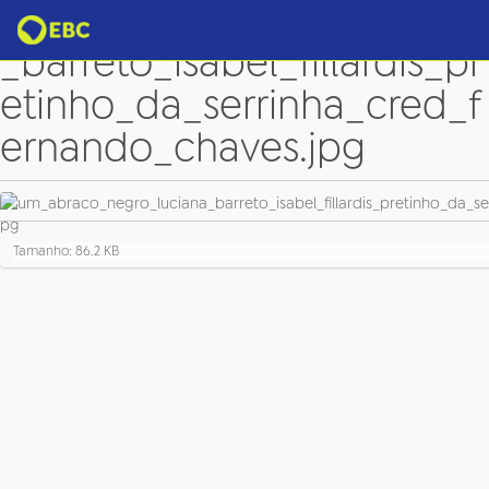
um_abraco_negro_luciana
_barreto_isabel_fillardis_pr
etinho_da_serrinha_cred_f
ernando_chaves.jpg
C
Tamanho: 86.2 KB
l
i
q
u
e
p
a
r
a
v
e
r