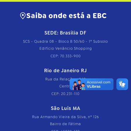
Saiba onde está a EBC
SEDE: Brasília DF
SCS - Quadra 08 - Bloco B 50/60 - 1º Subsolo
Edifício Venâncio Shopping
CEP: 70.333-900
Rio de Janeiro RJ
Rua da Relação, nº 18
Centro
CEP: 20.231-110
São Luís MA
Rua Armando Vieira da Silva, nº 126
Bairro de Fátima