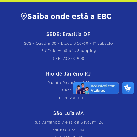
Saiba onde está a EBC
SEDE: Brasília DF
SCS - Quadra 08 - Bloco B 50/60 - 1º Subsolo
Edifício Venâncio Shopping
CEP: 70.333-900
Rio de Janeiro RJ
Rua da Relação, nº 18
Centro
CEP: 20.231-110
São Luís MA
Rua Armando Vieira da Silva, nº 126
Bairro de Fátima