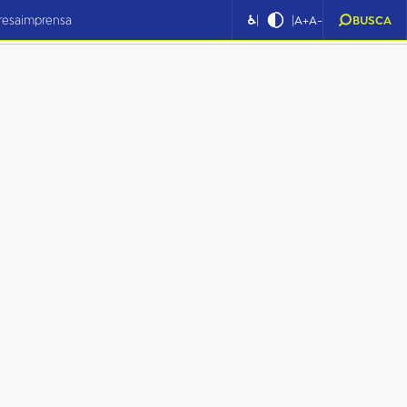
|
|
resa
imprensa
♿
A+
A-
BUSCA