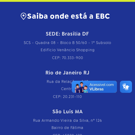
Saiba onde está a EBC
SEDE: Brasília DF
SCS - Quadra 08 - Bloco B 50/60 - 1º Subsolo
Edifício Venâncio Shopping
CEP: 70.333-900
Rio de Janeiro RJ
Rua da Relação, nº 18
Centro
CEP: 20.231-110
São Luís MA
Rua Armando Vieira da Silva, nº 126
Bairro de Fátima