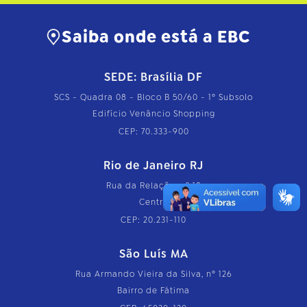
Saiba onde está a EBC
SEDE: Brasília DF
SCS - Quadra 08 - Bloco B 50/60 - 1º Subsolo
Edifício Venâncio Shopping
CEP: 70.333-900
Rio de Janeiro RJ
Rua da Relação, nº 18
Centro
CEP: 20.231-110
São Luís MA
Rua Armando Vieira da Silva, nº 126
Bairro de Fátima