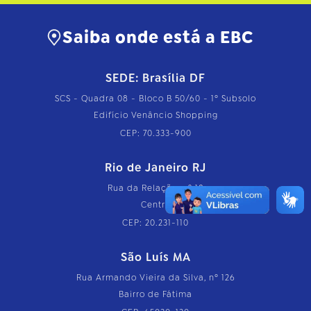
Saiba onde está a EBC
SEDE: Brasília DF
SCS - Quadra 08 - Bloco B 50/60 - 1º Subsolo
Edifício Venâncio Shopping
CEP: 70.333-900
Rio de Janeiro RJ
Rua da Relação, nº 18
Centro
CEP: 20.231-110
São Luís MA
Rua Armando Vieira da Silva, nº 126
Bairro de Fátima