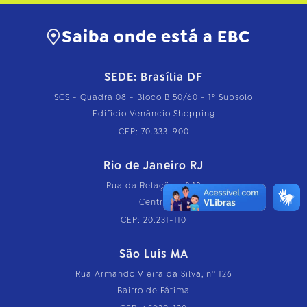
Saiba onde está a EBC
SEDE: Brasília DF
SCS - Quadra 08 - Bloco B 50/60 - 1º Subsolo
Edifício Venâncio Shopping
CEP: 70.333-900
Rio de Janeiro RJ
Rua da Relação, nº 18
Centro
CEP: 20.231-110
São Luís MA
Rua Armando Vieira da Silva, nº 126
Bairro de Fátima