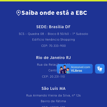
Saiba onde está a EBC
SEDE: Brasília DF
SCS - Quadra 08 - Bloco B 50/60 - 1º Subsolo
Edifício Venâncio Shopping
CEP: 70.333-900
Rio de Janeiro RJ
Rua da Relação, nº 18
Centro
CEP: 20.231-110
São Luís MA
Rua Armando Vieira da Silva, nº 126
Bairro de Fátima