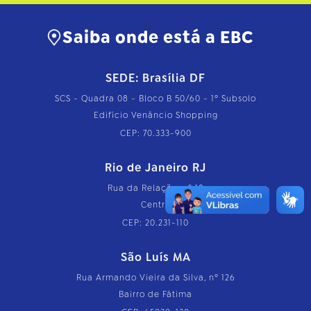
Saiba onde está a EBC
SEDE: Brasília DF
SCS - Quadra 08 - Bloco B 50/60 - 1º Subsolo
Edifício Venâncio Shopping
CEP: 70.333-900
Rio de Janeiro RJ
Rua da Relação, nº 18
Centro
CEP: 20.231-110
São Luís MA
Rua Armando Vieira da Silva, nº 126
Bairro de Fátima