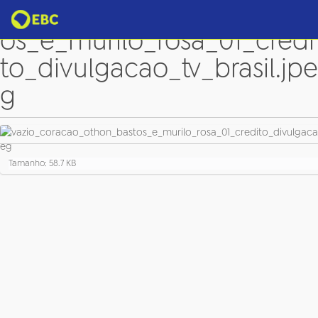
vazio_coracao_othon_bast
os_e_murilo_rosa_01_credi
to_divulgacao_tv_brasil.jpe
g
C
Tamanho: 58.7 KB
l
i
q
u
e
p
a
r
a
v
e
r