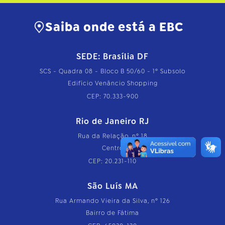
Saiba onde está a EBC
SEDE: Brasília DF
SCS - Quadra 08 - Bloco B 50/60 - 1º Subsolo
Edifício Venâncio Shopping
CEP: 70.333-900
Rio de Janeiro RJ
Rua da Relação, nº 18
Centro
CEP: 20.231-110
São Luís MA
Rua Armando Vieira da Silva, nº 126
Bairro de Fátima