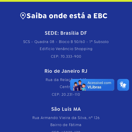
Saiba onde está a EBC
SEDE: Brasília DF
SCS - Quadra 08 - Bloco B 50/60 - 1º Subsolo
Edifício Venâncio Shopping
CEP: 70.333-900
Rio de Janeiro RJ
Rua da Relação, nº 18
Centro
CEP: 20.231-110
São Luís MA
Rua Armando Vieira da Silva, nº 126
Bairro de Fátima