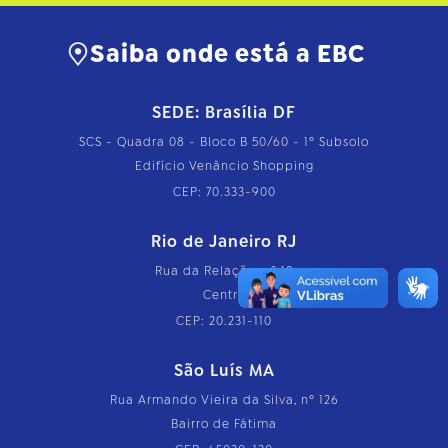
Saiba onde está a EBC
SEDE: Brasília DF
SCS - Quadra 08 - Bloco B 50/60 - 1º Subsolo
Edifício Venâncio Shopping
CEP: 70.333-900
Rio de Janeiro RJ
Rua da Relação, nº 18
Centro
CEP: 20.231-110
São Luís MA
Rua Armando Vieira da Silva, nº 126
Bairro de Fátima