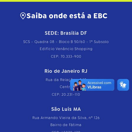
Saiba onde está a EBC
SEDE: Brasília DF
SCS - Quadra 08 - Bloco B 50/60 - 1º Subsolo
Edifício Venâncio Shopping
CEP: 70.333-900
Rio de Janeiro RJ
Rua da Relação, nº 18
Centro
CEP: 20.231-110
São Luís MA
Rua Armando Vieira da Silva, nº 126
Bairro de Fátima