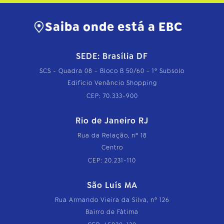
…
Saiba onde está a EBC
SEDE: Brasília DF
SCS - Quadra 08 - Bloco B 50/60 - 1º Subsolo
Edifício Venâncio Shopping
CEP: 70.333-900
Rio de Janeiro RJ
Rua da Relação, nº 18
Centro
CEP: 20.231-110
São Luís MA
Rua Armando Vieira da Silva, nº 126
Bairro de Fátima