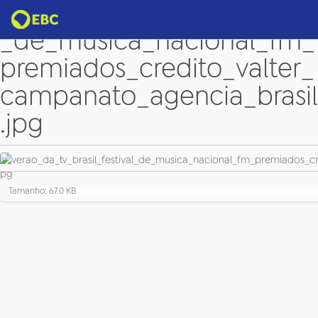
verao_da_tv_brasil_festival
_de_musica_nacional_fm_
premiados_credito_valter_
campanato_agencia_brasil
.jpg
C
Tamanho: 67.0 KB
l
i
q
u
e
p
a
r
a
v