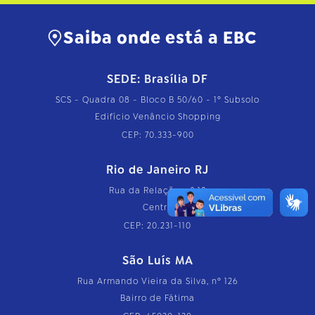
Saiba onde está a EBC
SEDE: Brasília DF
SCS - Quadra 08 - Bloco B 50/60 - 1º Subsolo
Edifício Venâncio Shopping
CEP: 70.333-900
Rio de Janeiro RJ
Rua da Relação, nº 18
Centro
CEP: 20.231-110
São Luís MA
Rua Armando Vieira da Silva, nº 126
Bairro de Fátima