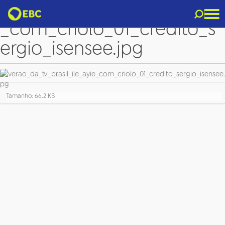
verao_da_tv_brasil_ile_ayie
_com_criolo_01_credito_s
ergio_isensee.jpg
C
Tamanho: 66.2 KB
l
i
q
u
e
p
a
r
a
v
e
r
a
i
m