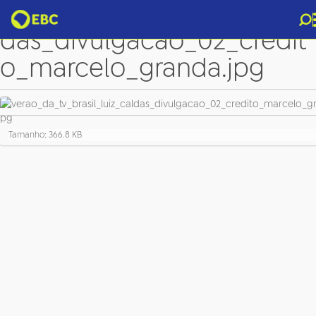
verao_da_tv_brasil_luiz_cal
das_divulgacao_02_credit
o_marcelo_granda.jpg
C
Tamanho: 366.8 KB
l
i
q
u
e
p
a
r
a
v
e
r
a
i
m