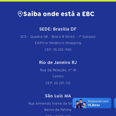
Saiba onde está a EBC
SEDE: Brasília DF
SCS - Quadra 08 - Bloco B 50/60 - 1º Subsolo
Edifício Venâncio Shopping
CEP: 70.333-900
Rio de Janeiro RJ
Rua da Relação, nº 18
Centro
CEP: 20.231-110
São Luís MA
Rua Armando Vieira da Silva, nº 126
Bairro de Fátima