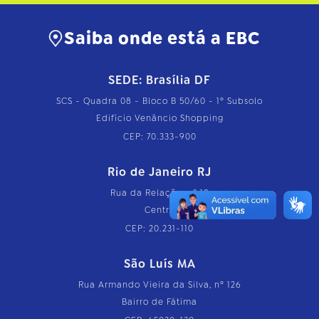
Saiba onde está a EBC
SEDE: Brasília DF
SCS - Quadra 08 - Bloco B 50/60 - 1º Subsolo
Edifício Venâncio Shopping
CEP: 70.333-900
Rio de Janeiro RJ
Rua da Relação, nº 18
Centro
CEP: 20.231-110
São Luís MA
Rua Armando Vieira da Silva, nº 126
Bairro de Fátima