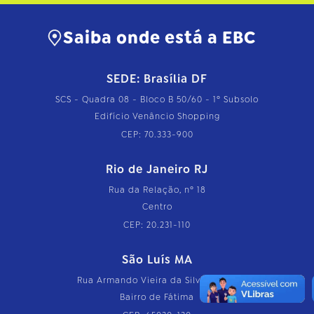
Saiba onde está a EBC
SEDE: Brasília DF
SCS - Quadra 08 - Bloco B 50/60 - 1º Subsolo
Edifício Venâncio Shopping
CEP: 70.333-900
Rio de Janeiro RJ
Rua da Relação, nº 18
Centro
CEP: 20.231-110
São Luís MA
Rua Armando Vieira da Silva, nº 126
Bairro de Fátima