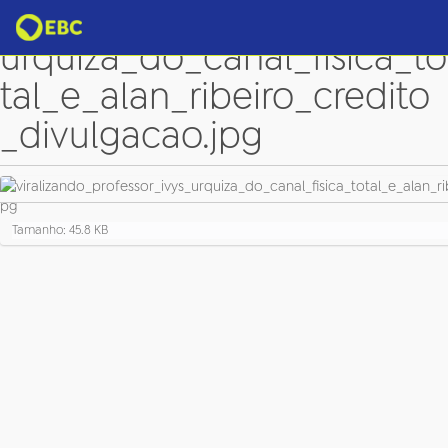
viralizando_professor_ivys_
urquiza_do_canal_fisica_to
tal_e_alan_ribeiro_credito
_divulgacao.jpg
C
Tamanho: 45.8 KB
l
i
q
u
e
p
a
r
a
v
e
r