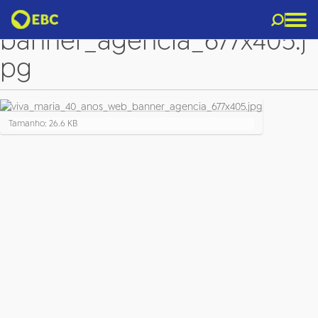
viva_maria_40_anos_web_
banner_agencia_677x405.j
pg
C
Tamanho: 26.6 KB
l
i
q
u
e
p
a
r
a
v
e
r
a
i
m
a