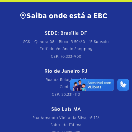
Saiba onde está a EBC
SEDE: Brasília DF
SCS - Quadra 08 - Bloco B 50/60 - 1º Subsolo
Edifício Venâncio Shopping
CEP: 70.333-900
Rio de Janeiro RJ
Rua da Relação, nº 18
Centro
CEP: 20.231-110
São Luís MA
Rua Armando Vieira da Silva, nº 126
Bairro de Fátima