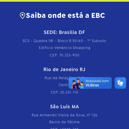
Saiba onde está a EBC
SEDE: Brasília DF
SCS - Quadra 08 - Bloco B 50/60 - 1º Subsolo
Edifício Venâncio Shopping
CEP: 70.333-900
Rio de Janeiro RJ
Rua da Relação, nº 18
Centro
CEP: 20.231-110
São Luís MA
Rua Armando Vieira da Silva, nº 126
Bairro de Fátima