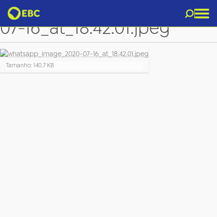
whatsapp_image_2020-
07-16_at_18.42.01.jpeg
C
Tamanho: 140.7 KB
l
i
q
u
e
p
a
r
a
v
e
r
a
i
m
a
g
e