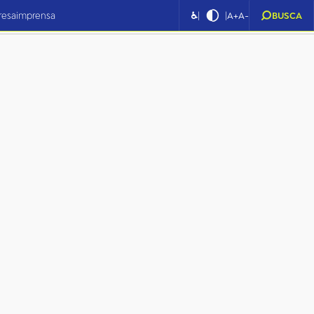
|
|
resa
imprensa
♿
A+
A-
BUSCA