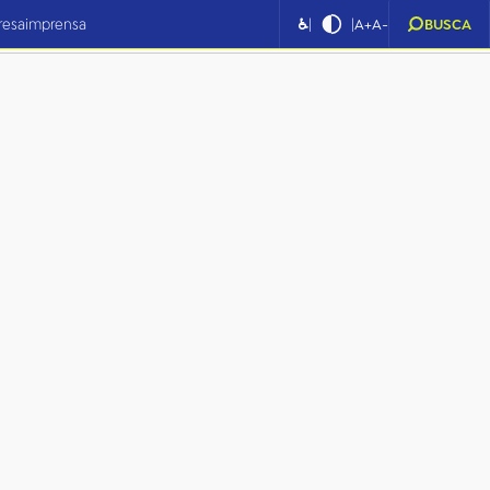
|
|
resa
imprensa
♿
A+
A-
BUSCA