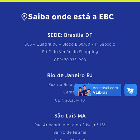
l
e
t
Saiba onde está a EBC
o
…
SEDE: Brasília DF
SCS - Quadra 08 - Bloco B 50/60 - 1º Subsolo
Edifício Venâncio Shopping
CEP: 70.333-900
Rio de Janeiro RJ
Rua da Relação, nº 18
Centro
CEP: 20.231-110
São Luís MA
Rua Armando Vieira da Silva, nº 126
Bairro de Fátima