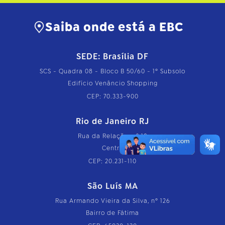
Saiba onde está a EBC
SEDE: Brasília DF
SCS - Quadra 08 - Bloco B 50/60 - 1º Subsolo
Edifício Venâncio Shopping
CEP: 70.333-900
Rio de Janeiro RJ
Rua da Relação, nº 18
Centro
CEP: 20.231-110
São Luís MA
Rua Armando Vieira da Silva, nº 126
Bairro de Fátima