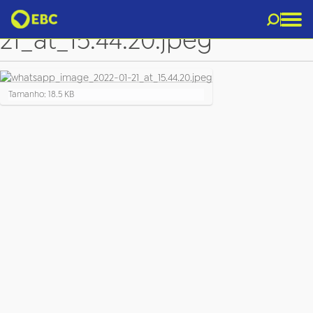
whatsapp_image_2022-01-
21_at_15.44.20.jpeg
C
Tamanho: 18.5 KB
l
i
q
u
e
p
a
r
a
v
e
r
a
i
m
a
g
e