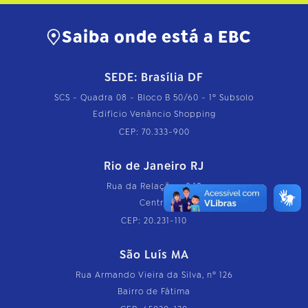
Saiba onde está a EBC
SEDE: Brasília DF
SCS - Quadra 08 - Bloco B 50/60 - 1º Subsolo
Edifício Venâncio Shopping
CEP: 70.333-900
Rio de Janeiro RJ
Rua da Relação, nº 18
Centro
CEP: 20.231-110
São Luís MA
Rua Armando Vieira da Silva, nº 126
Bairro de Fátima