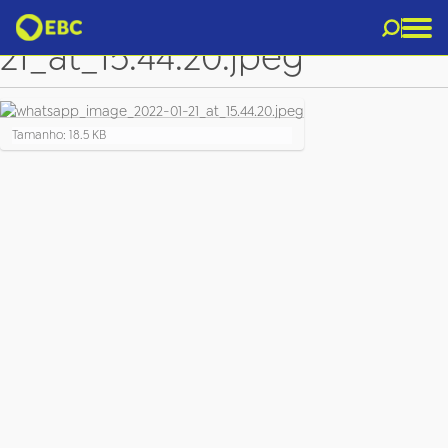
whatsapp_image_2022-01-
21_at_15.44.20.jpeg
C
Tamanho: 18.5 KB
l
i
q
u
e
p
a
r
a
v
e
r
a
i
m
a
g
e