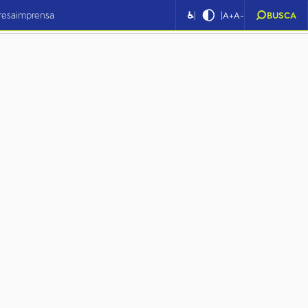
|
|
resa
imprensa
♿
A+
A-
BUSCA