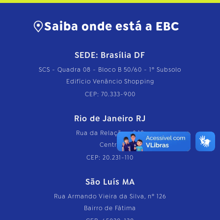
Saiba onde está a EBC
SEDE: Brasília DF
SCS - Quadra 08 - Bloco B 50/60 - 1º Subsolo
Edifício Venâncio Shopping
CEP: 70.333-900
Rio de Janeiro RJ
Rua da Relação, nº 18
Centro
CEP: 20.231-110
São Luís MA
Rua Armando Vieira da Silva, nº 126
Bairro de Fátima