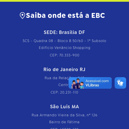
Saiba onde está a EBC
SEDE: Brasília DF
SCS - Quadra 08 - Bloco B 50/60 - 1º Subsolo
Edifício Venâncio Shopping
CEP: 70.333-900
Rio de Janeiro RJ
Rua da Relação, nº 18
Centro
CEP: 20.231-110
São Luís MA
Rua Armando Vieira da Silva, nº 126
Bairro de Fátima