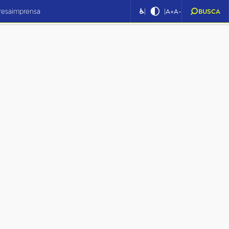
|
|
resa
imprensa
♿
A+
A-
BUSCA