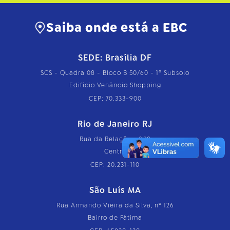
Saiba onde está a EBC
SEDE: Brasília DF
SCS - Quadra 08 - Bloco B 50/60 - 1º Subsolo
Edifício Venâncio Shopping
CEP: 70.333-900
Rio de Janeiro RJ
Rua da Relação, nº 18
Centro
CEP: 20.231-110
São Luís MA
Rua Armando Vieira da Silva, nº 126
Bairro de Fátima