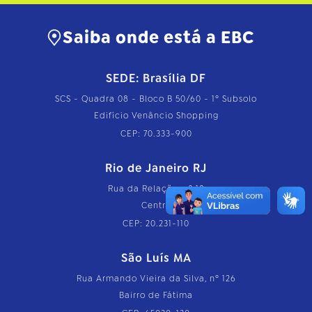
Saiba onde está a EBC
SEDE: Brasília DF
SCS - Quadra 08 - Bloco B 50/60 - 1º Subsolo
Edifício Venâncio Shopping
CEP: 70.333-900
Rio de Janeiro RJ
Rua da Relação, nº 18
Centro
CEP: 20.231-110
São Luís MA
Rua Armando Vieira da Silva, nº 126
Bairro de Fátima