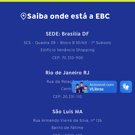
Saiba onde está a EBC
SEDE: Brasília DF
SCS - Quadra 08 - Bloco B 50/60 - 1º Subsolo
Edifício Venâncio Shopping
CEP: 70.333-900
Rio de Janeiro RJ
Rua da Relação, nº 18
Centro
CEP: 20.231-110
São Luís MA
Rua Armando Vieira da Silva, nº 126
Bairro de Fátima