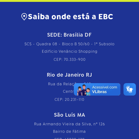
Saiba onde está a EBC
SEDE: Brasília DF
SCS - Quadra 08 - Bloco B 50/60 - 1º Subsolo
Edifício Venâncio Shopping
CEP: 70.333-900
Rio de Janeiro RJ
Rua da Relação, nº 18
Centro
CEP: 20.231-110
São Luís MA
Rua Armando Vieira da Silva, nº 126
Bairro de Fátima