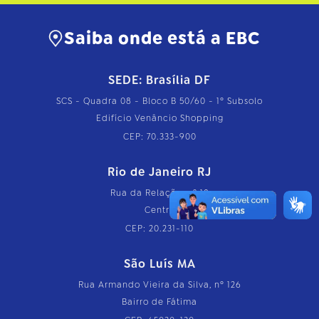
Saiba onde está a EBC
SEDE: Brasília DF
SCS - Quadra 08 - Bloco B 50/60 - 1º Subsolo
Edifício Venâncio Shopping
CEP: 70.333-900
Rio de Janeiro RJ
Rua da Relação, nº 18
Centro
CEP: 20.231-110
São Luís MA
Rua Armando Vieira da Silva, nº 126
Bairro de Fátima