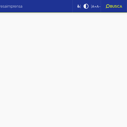
|
|
resa
imprensa
♿
A+
A-
BUSCA