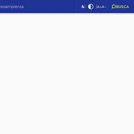
|
|
resa
imprensa
♿
A+
A-
BUSCA