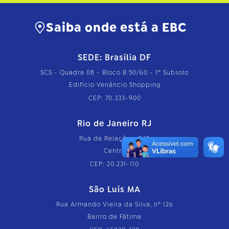
Saiba onde está a EBC
SEDE: Brasília DF
SCS - Quadra 08 - Bloco B 50/60 - 1º Subsolo
Edifício Venâncio Shopping
CEP: 70.333-900
Rio de Janeiro RJ
Rua da Relação, nº 18
Centro
CEP: 20.231-110
São Luís MA
Rua Armando Vieira da Silva, nº 126
Bairro de Fátima