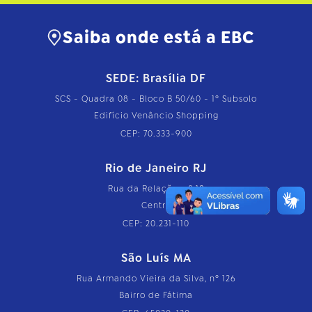
Saiba onde está a EBC
SEDE: Brasília DF
SCS - Quadra 08 - Bloco B 50/60 - 1º Subsolo
Edifício Venâncio Shopping
CEP: 70.333-900
Rio de Janeiro RJ
Rua da Relação, nº 18
Centro
CEP: 20.231-110
São Luís MA
Rua Armando Vieira da Silva, nº 126
Bairro de Fátima