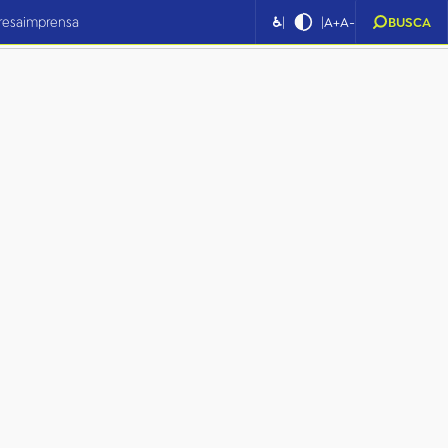
|
|
resa
imprensa
♿
A+
A-
BUSCA