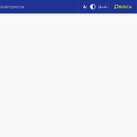
|
|
resa
imprensa
♿
A+
A-
BUSCA