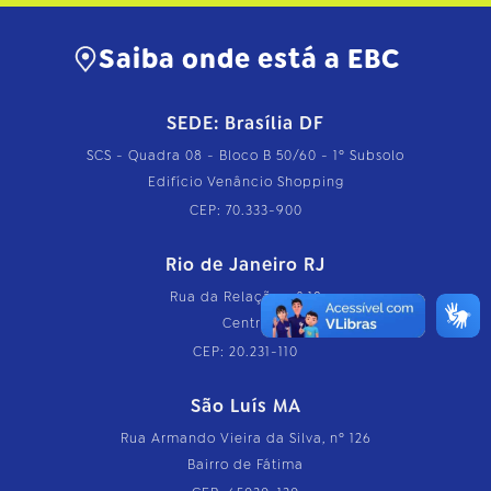
Saiba onde está a EBC
SEDE: Brasília DF
SCS - Quadra 08 - Bloco B 50/60 - 1º Subsolo
Edifício Venâncio Shopping
CEP: 70.333-900
Rio de Janeiro RJ
Rua da Relação, nº 18
Centro
CEP: 20.231-110
São Luís MA
Rua Armando Vieira da Silva, nº 126
Bairro de Fátima