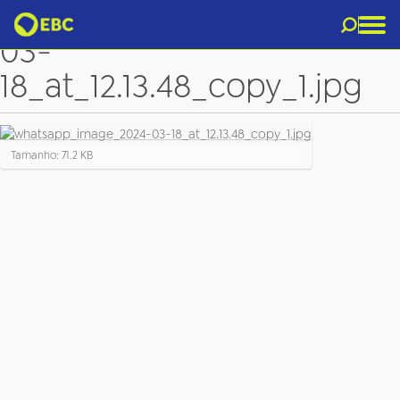
whatsapp_image_2024-
03-
18_at_12.13.48_copy_1.jpg
C
Tamanho: 71.2 KB
l
i
q
u
e
p
a
r
a
v
e
r
a
i
m
a